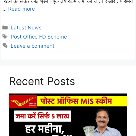
रिटर्न को लेकर कोई भ्रम। एक तय रकम जमा की जाती है और तय समय
…
Read more
Categories
Latest News
Tags
Post Office FD Scheme
Leave a comment
Recent Posts